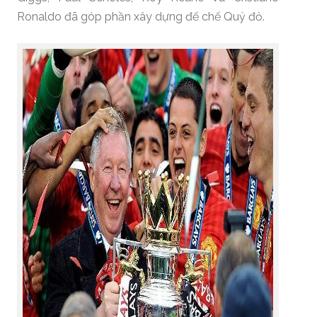
Ronaldo đã góp phần xây dựng đế chế Quỷ đỏ.