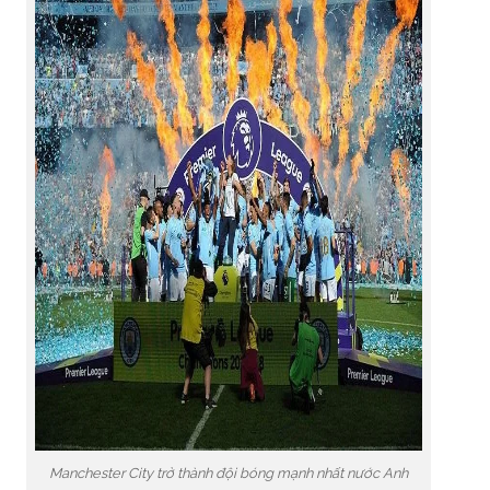
Manchester City trở thành đội bóng mạnh nhất nước Anh