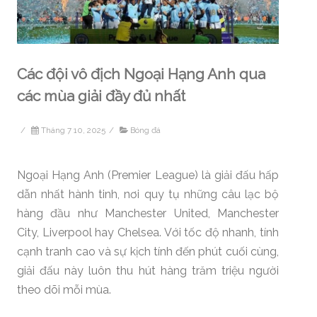
Các đội vô địch Ngoại Hạng Anh qua
các mùa giải đầy đủ nhất
/
Tháng 7 10, 2025
/
Bóng đá
Ngoại Hạng Anh (Premier League) là giải đấu hấp
dẫn nhất hành tinh, nơi quy tụ những câu lạc bộ
hàng đầu như Manchester United, Manchester
City, Liverpool hay Chelsea. Với tốc độ nhanh, tính
cạnh tranh cao và sự kịch tính đến phút cuối cùng,
giải đấu này luôn thu hút hàng trăm triệu người
theo dõi mỗi mùa.