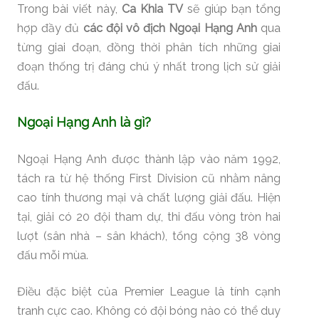
Trong bài viết này,
Ca Khia TV
sẽ giúp bạn tổng
hợp đầy đủ
các đội vô địch Ngoại Hạng Anh
qua
từng giai đoạn, đồng thời phân tích những giai
đoạn thống trị đáng chú ý nhất trong lịch sử giải
đấu.
Ngoại Hạng Anh là gì?
Ngoại Hạng Anh được thành lập vào năm 1992,
tách ra từ hệ thống First Division cũ nhằm nâng
cao tính thương mại và chất lượng giải đấu. Hiện
tại, giải có 20 đội tham dự, thi đấu vòng tròn hai
lượt (sân nhà – sân khách), tổng cộng 38 vòng
đấu mỗi mùa.
Điều đặc biệt của Premier League là tính cạnh
tranh cực cao. Không có đội bóng nào có thể duy