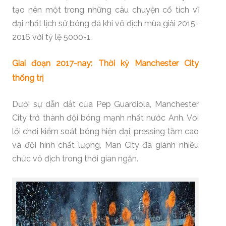
tạo nên một trong những câu chuyện cổ tích vĩ
đại nhất lịch sử bóng đá khi vô địch mùa giải 2015-
2016 với tỷ lệ 5000-1.
Giai đoạn 2017-nay: Thời kỳ Manchester City
thống trị
Dưới sự dẫn dắt của Pep Guardiola, Manchester
City trở thành đội bóng mạnh nhất nước Anh. Với
lối chơi kiểm soát bóng hiện đại, pressing tầm cao
và đội hình chất lượng, Man City đã giành nhiều
chức vô địch trong thời gian ngắn.