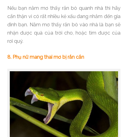
Nếu bạn nằm mơ thấy rắn bò quanh nhà thì hãy
cẩn thận vì có rất nhiều kẻ xấu đang nhắm đến gia
đình bạn. Nằm mơ thấy rắn bò vào nhà là bạn sẽ
nhận được quà của trời cho, hoặc tìm được của
rơi quý.
8. Phụ nữ mang thai mơ bị rắn cắn