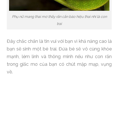
Phụ nữ mang thai mơ thấy rắn cắn báo hiệu thai nhi là con
trai
Đây chắc chắn là tin vui với bạn vì khả năng cao là
bạn sẽ sinh một bé trai. Đứa bé sẽ vô cùng khỏe
mạnh, lém lỉnh và thông minh nếu như con rắn
trong giấc mơ của bạn có chút mập mạp, vụng
về.
9. Người độc thân mơ bị rắn cắn
Nếu gặp phải giấc mơ này, bạn không nên quá lo
sợ vì đây là dấu hiệu chứng tỏ bạn sắp tìm được
một người phù hợp với mình.