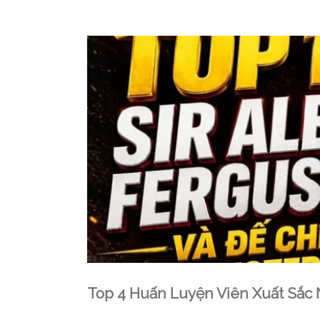
Top 4 Huấn Luyện Viên Xuất Sắc 