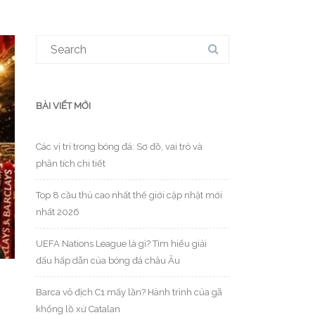
Search
for:
BÀI VIẾT MỚI
Các vị trí trong bóng đá: Sơ đồ, vai trò và
phân tích chi tiết
Top 8 cầu thủ cao nhất thế giới cập nhật mới
nhất 2026
UEFA Nations League là gì? Tìm hiểu giải
đấu hấp dẫn của bóng đá châu Âu
Barca vô địch C1 mấy lần? Hành trình của gã
khổng lồ xứ Catalan