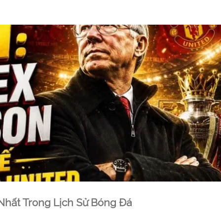
Nhất Trong Lịch Sử Bóng Đá