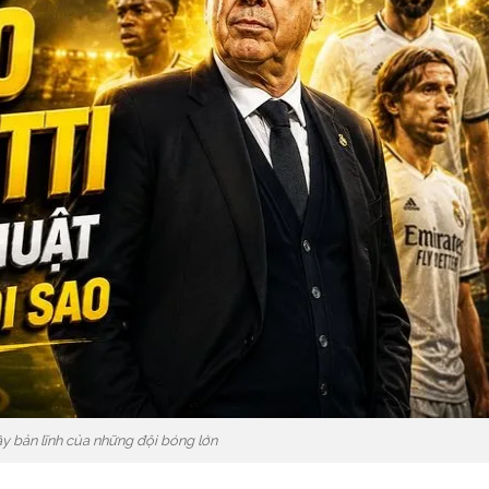
y bản lĩnh của những đội bóng lớn