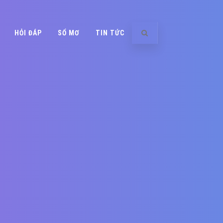
HỎI ĐÁP
SỔ MƠ
TIN TỨC