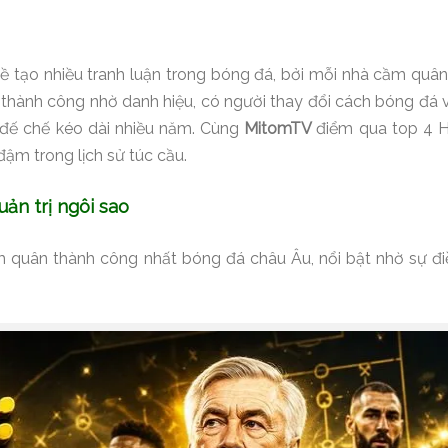
ề tạo nhiều tranh luận trong bóng đá, bởi mỗi nhà cầm quân 
ười thành công nhờ danh hiệu, có người thay đổi cách bóng đá 
đế chế kéo dài nhiều năm. Cùng
MitomTV
điểm qua top 4 
đậm trong lịch sử túc cầu.
uản trị ngôi sao
m quân thành công nhất bóng đá châu Âu, nổi bật nhờ sự đ