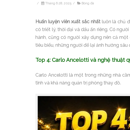
/
Tháng 6 28, 2025
/
Bóng đá
Huấn luyện viên xuất sắc nhất
luôn là chủ đ
có triết lý, thời đại và dấu ấn riêng. Có ng
hành, cũng có người xây dựng nên cả một 
tiêu biểu, những người để lại ảnh hưởng sâu 
Top 4: Carlo Ancelotti và nghệ thuật q
Carlo Ancelotti là một trong những nhà cầ
tĩnh và khả năng quản trị phòng thay đồ.