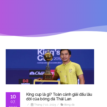
King cup là gì? Toàn cảnh giải đấu lâu
10
đời của bóng đá Thái Lan
07,
/
Tháng 7 10, 2025
/
Bóng đá