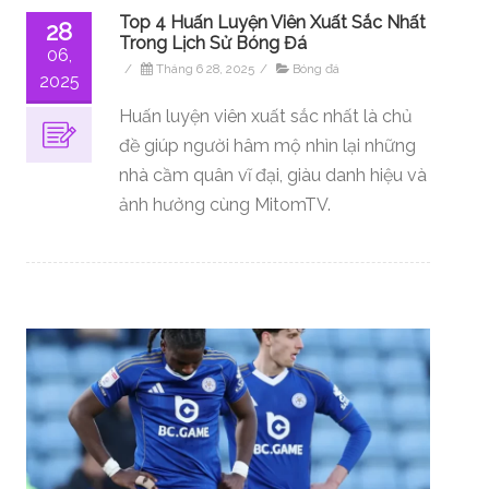
Top 4 Huấn Luyện Viên Xuất Sắc Nhất
28
Trong Lịch Sử Bóng Đá
06,
/
Tháng 6 28, 2025
/
Bóng đá
2025
Huấn luyện viên xuất sắc nhất là chủ
đề giúp người hâm mộ nhìn lại những
nhà cầm quân vĩ đại, giàu danh hiệu và
ảnh hưởng cùng MitomTV.