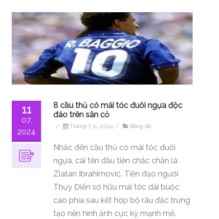
8 cầu thủ có mái tóc đuôi ngựa độc
11
đáo trên sân cỏ
07,
/
Tháng 7 11, 2024
/
Bóng đá
2024
Nhắc đến cầu thủ có mái tóc đuôi
ngựa, cái tên đầu tiên chắc chắn là
Zlatan Ibrahimović. Tiền đạo người
Thụy Điển sở hữu mái tóc dài buộc
cao phía sau kết hợp bộ râu đặc trưng
tạo nên hình ảnh cực kỳ mạnh mẽ.