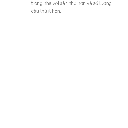
trong nhà với sân nhỏ hơn và số lượng
cầu thủ ít hơn.
Danh sách các đội vô địch World Cup
11
trong lịch sử chi tiết nhất
01,
/
Tháng 1 11, 2022
/
Bóng đá
2022
World Cup là giải đấu bóng đá lớn