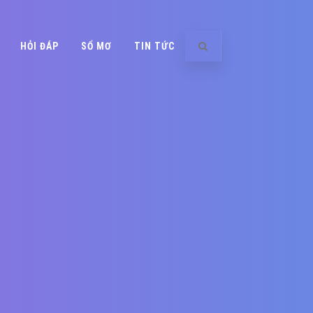
HỎI ĐÁP
SỔ MƠ
TIN TỨC