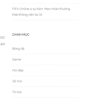
FIFA Online 4 sự kiện: Mẹo nhận thưởng
free không nên bỏ lỡ
DANH MỤC
ược
tạo
Bóng đá
Game
Hỏi đáp
Sổ mơ
Tin tức