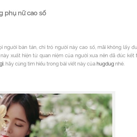
ng phụ nữ cao số
i người bàn tán, chỉ trỏ người này cao số, mãi không lấy đ
này xuất hiện từ quan niệm của người xưa nên đã đúc kết 
gì
, hãy cùng tìm hiểu trong bài viết này của
hugdug
nhé.