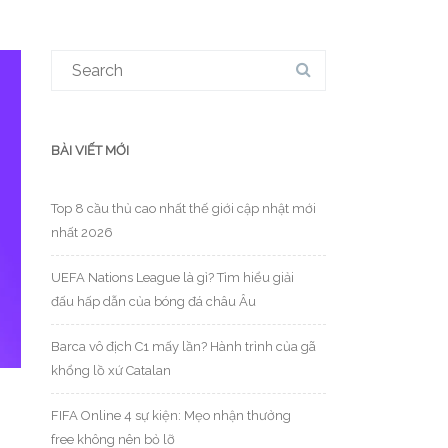
Search
for:
BÀI VIẾT MỚI
Top 8 cầu thủ cao nhất thế giới cập nhật mới
nhất 2026
UEFA Nations League là gì? Tìm hiểu giải
đấu hấp dẫn của bóng đá châu Âu
Barca vô địch C1 mấy lần? Hành trình của gã
khổng lồ xứ Catalan
FIFA Online 4 sự kiện: Mẹo nhận thưởng
free không nên bỏ lỡ