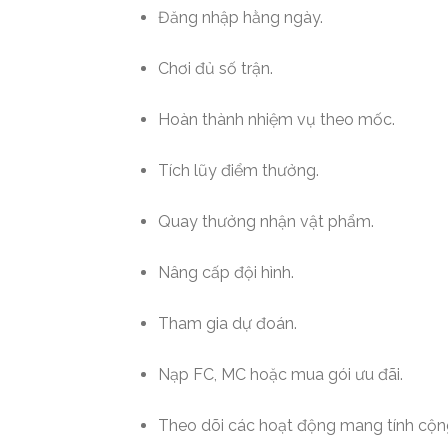
Đăng nhập hằng ngày.
Chơi đủ số trận.
Hoàn thành nhiệm vụ theo mốc.
Tích lũy điểm thưởng.
Quay thưởng nhận vật phẩm.
Nâng cấp đội hình.
Tham gia dự đoán.
Nạp FC, MC hoặc mua gói ưu đãi.
Theo dõi các hoạt động mang tính cộn