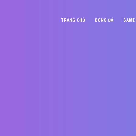
TRANG CHỦ
BÓNG ĐÁ
GAME