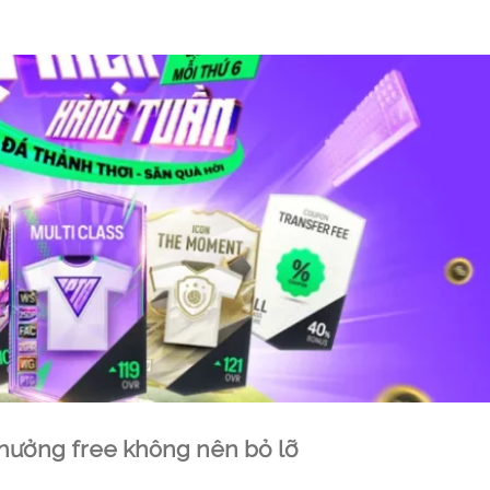
thưởng free không nên bỏ lỡ