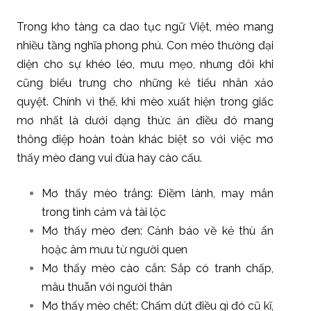
Trong kho tàng ca dao tục ngữ Việt, mèo mang
nhiều tầng nghĩa phong phú. Con mèo thường đại
diện cho sự khéo léo, mưu mẹo, nhưng đôi khi
cũng biểu trưng cho những kẻ tiểu nhân xảo
quyệt. Chính vì thế, khi mèo xuất hiện trong giấc
mơ nhất là dưới dạng thức ăn điều đó mang
thông điệp hoàn toàn khác biệt so với việc mơ
thấy mèo đang vui đùa hay cào cấu.
Mơ thấy mèo trắng: Điềm lành, may mắn
trong tình cảm và tài lộc
Mơ thấy mèo đen: Cảnh báo về kẻ thù ẩn
hoặc âm mưu từ người quen
Mơ thấy mèo cào cắn: Sắp có tranh chấp,
mâu thuẫn với người thân
Mơ thấy mèo chết: Chấm dứt điều gì đó cũ kĩ,