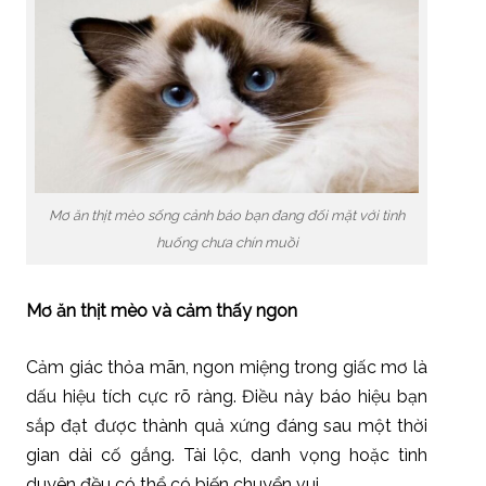
Mơ ăn thịt mèo sống cảnh báo bạn đang đối mặt với tình
huống chưa chín muồi
Mơ ăn thịt mèo và cảm thấy ngon
Cảm giác thỏa mãn, ngon miệng trong giấc mơ là
dấu hiệu tích cực rõ ràng. Điều này báo hiệu bạn
sắp đạt được thành quả xứng đáng sau một thời
gian dài cố gắng. Tài lộc, danh vọng hoặc tình
duyên đều có thể có biến chuyển vui.