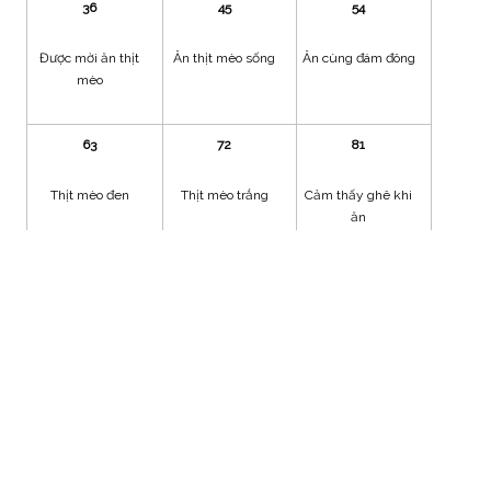
36
45
54
Được mời ăn thịt
Ăn thịt mèo sống
Ăn cùng đám đông
mèo
63
72
81
Thịt mèo đen
Thịt mèo trắng
Cảm thấy ghê khi
ăn
90
13
48
Mèo còn sống mà ăn
Thịt mèo không
Ăn thịt mèo ban
ngon
đêm
Bảng tra cứu theo từng tình huống cụ thể