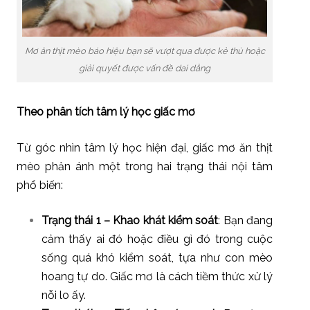
Mơ ăn thịt mèo báo hiệu bạn sẽ vượt qua được kẻ thù hoặc
giải quyết được vấn đề dai dẳng
Theo phân tích tâm lý học giấc mơ
Từ góc nhìn tâm lý học hiện đại, giấc mơ ăn thịt
mèo phản ánh một trong hai trạng thái nội tâm
phổ biến:
Trạng thái 1 – Khao khát kiểm soát
: Bạn đang
cảm thấy ai đó hoặc điều gì đó trong cuộc
sống quá khó kiểm soát, tựa như con mèo
hoang tự do. Giấc mơ là cách tiềm thức xử lý
nỗi lo ấy.