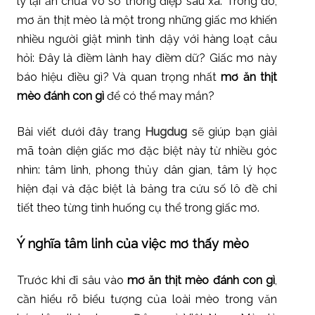
lý lại ẩn chứa vô số thông điệp sâu xa. Trong đó,
mơ ăn thịt mèo là một trong những giấc mơ khiến
nhiều người giật mình tỉnh dậy với hàng loạt câu
hỏi: Đây là điềm lành hay điềm dữ? Giấc mơ này
báo hiệu điều gì? Và quan trọng nhất
mơ ăn thịt
mèo đánh con gì
để có thể may mắn?
Bài viết dưới đây trang
Hugdug
sẽ giúp bạn giải
mã toàn diện giấc mơ đặc biệt này từ nhiều góc
nhìn: tâm linh, phong thủy dân gian, tâm lý học
hiện đại và đặc biệt là bảng tra cứu số lô đề chi
tiết theo từng tình huống cụ thể trong giấc mơ.
Ý nghĩa tâm linh của việc mơ thấy mèo
Trước khi đi sâu vào
mơ ăn thịt mèo đánh con gì
,
cần hiểu rõ biểu tượng của loài mèo trong văn