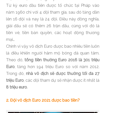
Từ kỳ euro đầu tiên được tổ chức tại Pháp vào
năm 1960 chỉ với 4 đội tham gia, sau đó tăng dần
lên 16 đội và nay là 24 đội. Điều này đồng nghĩa,
giải đấu sẽ có thêm 26 trận đấu, cùng với đó là
tiền vé, tiền bản quyền, các hoạt động thương
mại…
Chính vì vậy vô địch Euro được bao nhiêu tiền luôn
là điều khiến người hâm mộ bóng đá quan tâm.
Theo đó,
tổng tiền thưởng Euro 2016 là 301 triệu
Euro
, tăng hơn 194 triệu Euro so với năm 2012.
Trong đó,
nhà vô địch sẽ được thưởng tối đa 27
triệu Euro
, các đội tham dự sẽ nhận được ít nhất là
8 triệu euro
.
2. Đội vô địch Euro 2021 được bao tiền?