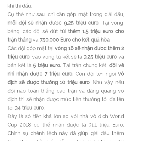
khi thi đấu.
Cụ thể như sau, chỉ cần góp mặt trong giải đấu,
mỗi đội sẽ nhận được 9,25 triệu euro
. Tại vòng
bảng, các đội sẽ đút túi
thêm 1,5 triệu euro cho
trận thắng
và
750.000 Euro cho kết quả hòa
.
Các đội góp mặt tại
vòng 16 sẽ nhận được thêm 2
triệu euro
; vào vòng tứ kết sẽ là
3,25 triệu euro
và
bán kết là
5 triệu euro
. Tại trận chung kết,
đội về
nhì nhận được 7 triệu euro
. Còn đội lên ngôi
vô
địch sẽ được thưởng 10 triệu euro
. Như vậy, nếu
đội nào toàn thắng các trận và đăng quang vô
địch thì sẽ nhận được mức tiền thưởng tối đa lên
tới
34 triệu euro
.
Đây là số tiền khá lớn so với nhà vô địch World
Cup 2018 có thể nhận được là 31,1 triệu Euro.
Chính sự chênh lệch này đã giúp giải đấu thêm