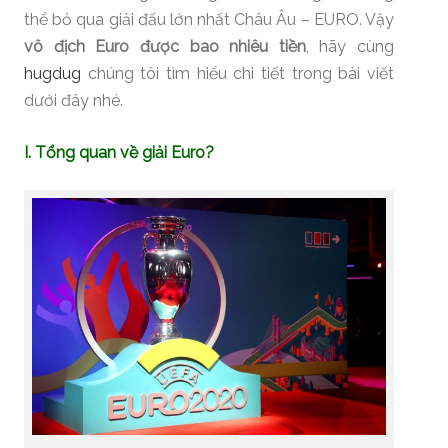
thể bỏ qua giải đấu lớn nhất Châu Âu – EURO. Vậy
vô địch Euro được bao nhiêu tiền
, hãy cùng
hugdug
chúng tôi tìm hiểu chi tiết trong bài viết
dưới đây nhé.
I. Tổng quan về giải Euro?