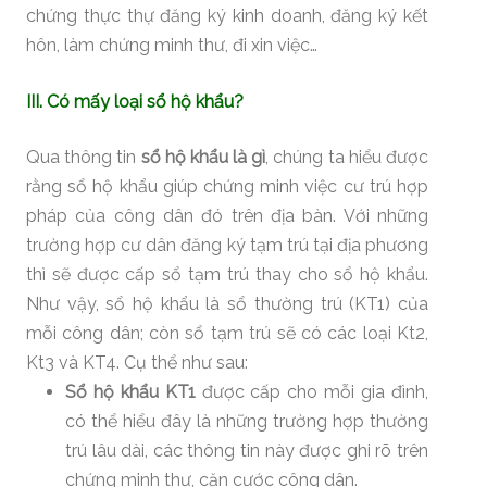
chứng thực thự đăng ký kinh doanh, đăng ký kết
hôn, làm chứng minh thư, đi xin việc…
III. Có mấy loại sổ hộ khẩu?
Qua thông tin
sổ hộ khẩu là gì
, chúng ta hiểu được
rằng sổ hộ khẩu giúp chứng minh việc cư trú hợp
pháp của công dân đó trên địa bàn. Với những
trường hợp cư dân đăng ký tạm trú tại địa phương
thì sẽ được cấp sổ tạm trú thay cho sổ hộ khẩu.
Như vậy, sổ hộ khẩu là sổ thường trú (KT1) của
mỗi công dân; còn sổ tạm trú sẽ có các loại Kt2,
Kt3 và KT4. Cụ thể như sau:
Sổ hộ khẩu KT1
được cấp cho mỗi gia đình,
có thể hiểu đây là những trường hợp thường
trú lâu dài, các thông tin này được ghi rõ trên
chứng minh thư, căn cước công dân.