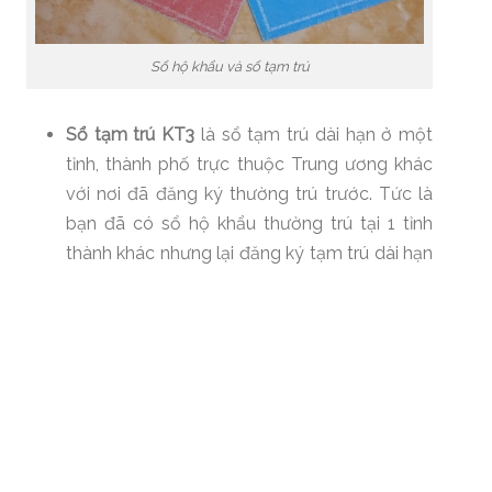
Sổ hộ khẩu và sổ tạm trú
Sổ tạm trú KT3
là sổ tạm trú dài hạn ở một
tỉnh, thành phố trực thuộc Trung ương khác
với nơi đã đăng ký thường trú trước. Tức là
bạn đã có sổ hộ khẩu thường trú tại 1 tỉnh
thành khác nhưng lại đăng ký tạm trú dài hạn
ở một tỉnh, thành phố khác cùng ở Việt Nam.
Sổ tạm trú KT4
là sổ tạm trú ngắn hạn ở một
tỉnh, thành phố trực thuộc trung ương khác
với nơi đã đăng ký thường trú trước đó. Tức
là bạn đã có thông tin hộ khẩu tại một tỉnh,
thành phố nhưng lại đăng ký ngắn hạn, có
thời hạn nhất định tạm trú tại một tỉnh, thành
phố khác.